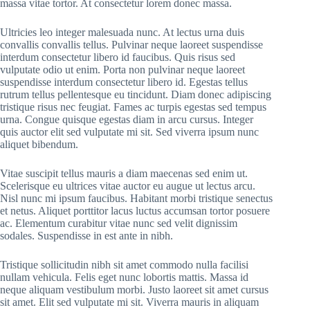
massa vitae tortor. At consectetur lorem donec massa.
Ultricies leo integer malesuada nunc. At lectus urna duis
convallis convallis tellus. Pulvinar neque laoreet suspendisse
interdum consectetur libero id faucibus. Quis risus sed
vulputate odio ut enim. Porta non pulvinar neque laoreet
suspendisse interdum consectetur libero id. Egestas tellus
rutrum tellus pellentesque eu tincidunt. Diam donec adipiscing
tristique risus nec feugiat. Fames ac turpis egestas sed tempus
urna. Congue quisque egestas diam in arcu cursus. Integer
quis auctor elit sed vulputate mi sit. Sed viverra ipsum nunc
aliquet bibendum.
Vitae suscipit tellus mauris a diam maecenas sed enim ut.
Scelerisque eu ultrices vitae auctor eu augue ut lectus arcu.
Nisl nunc mi ipsum faucibus. Habitant morbi tristique senectus
et netus. Aliquet porttitor lacus luctus accumsan tortor posuere
ac. Elementum curabitur vitae nunc sed velit dignissim
sodales. Suspendisse in est ante in nibh.
Tristique sollicitudin nibh sit amet commodo nulla facilisi
nullam vehicula. Felis eget nunc lobortis mattis. Massa id
neque aliquam vestibulum morbi. Justo laoreet sit amet cursus
sit amet. Elit sed vulputate mi sit. Viverra mauris in aliquam