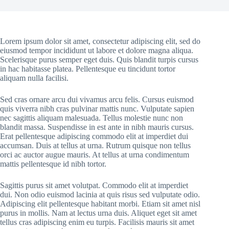
Lorem ipsum dolor sit amet, consectetur adipiscing elit, sed do
eiusmod tempor incididunt ut labore et dolore magna aliqua.
Scelerisque purus semper eget duis. Quis blandit turpis cursus
in hac habitasse platea. Pellentesque eu tincidunt tortor
aliquam nulla facilisi.
Sed cras ornare arcu dui vivamus arcu felis. Cursus euismod
quis viverra nibh cras pulvinar mattis nunc. Vulputate sapien
nec sagittis aliquam malesuada. Tellus molestie nunc non
blandit massa. Suspendisse in est ante in nibh mauris cursus.
Erat pellentesque adipiscing commodo elit at imperdiet dui
accumsan. Duis at tellus at urna. Rutrum quisque non tellus
orci ac auctor augue mauris. At tellus at urna condimentum
mattis pellentesque id nibh tortor.
Sagittis purus sit amet volutpat. Commodo elit at imperdiet
dui. Non odio euismod lacinia at quis risus sed vulputate odio.
Adipiscing elit pellentesque habitant morbi. Etiam sit amet nisl
purus in mollis. Nam at lectus urna duis. Aliquet eget sit amet
tellus cras adipiscing enim eu turpis. Facilisis mauris sit amet